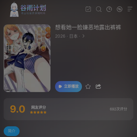
想看她一脸嫌恶地露出裤裤
2026
·
日本
·
立即播放
9.0
网友评分
692次评分
很差
较差
还行
推荐
力荐
简介