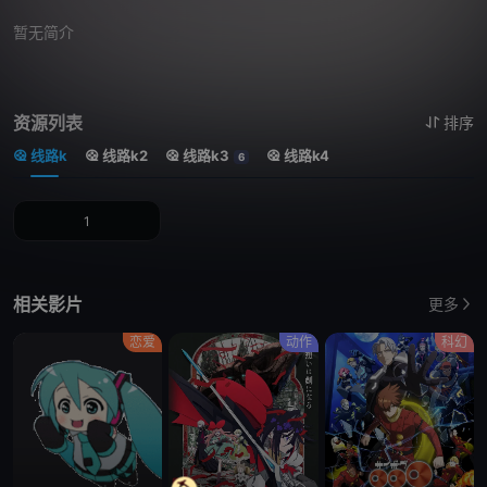
暂无简介
资源列表
排序
线路k
线路k2
线路k3
线路k4
6
1
相关影片
更多
恋爱
动作
科幻