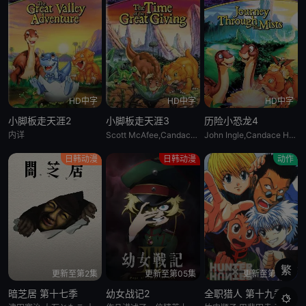
HD中字
HD中字
HD中字
小脚板走天涯2
小脚板走天涯3
历险小恐龙4
内详
Scott McAfee,Candace Hutson,Heather Hogan
John Ingle,Candace Hutson,Heather Hogan,Rob Paulsen,Jeff Bennett,Scott McAfee,Carol Bruce
日韩动漫
日韩动漫
动作
繁
更新至第2集
更新至第05集
更新至第92话
暗芝居 第十七季
幼女战记2
全职猎人 第十九季99
