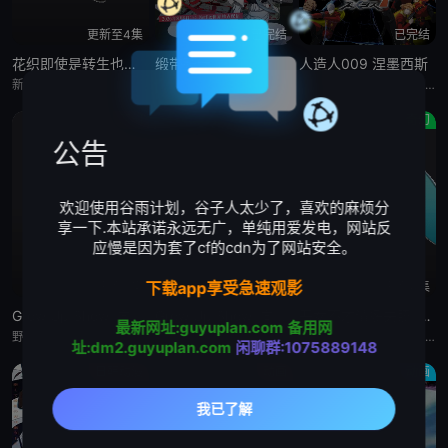
更新至4集
已完结
已完结
花织即使是转生也想打架
缎带骑士
人造人009 涅墨西斯
新垣樽助,福山润,関根明良,星希成奏,上田瞳,徳井青空,稗田寧々,高桥李依,五十嵐裕美,伊藤彩沙,日笠阳子,内田真礼,古木のぞみ,大井麻利衣,福嶋晴菜,水森ちこ,后藤彩佐,华成结,春海百乃,铃木日菜,原凉歌,海野水玉,大塚明夫,真野恭辅,神谷浩史,斎藤千和,古木のぞみ,大井麻利衣,浅见香月,原凉歌,柳晃平
门仓早彩,小林星兰,内山昂辉,新谷真弓
梶裕贵,皆川纯子,宫野真守,早见沙织,杉田智和,安元洋贵,鹿糠光明,利根健太朗,林勇,山路和弘,中村悠一,日高里菜,细谷佳正,神谷浩史,井上喜久子,稻田彻,若山诗音,内田真礼,佐仓绫音,奈良彻,下野纮
原创
原创
奇幻
公告
欢迎使用谷雨计划，谷子人太少了，喜欢的麻烦分
享一下.本站承诺永远无广，单纯用爱发电，网站反
应慢是因为套了cf的cdn为了网站安全。
下载app享受急速观影
更新至5集
更新至5集
更新至4集
Grow Up Show :向日葵马戏团:
Grow Up Show :向日葵马戏团:
恶女不才请多关照 :雏宫蝶鼠换身传:
最新网址:guyuplan.com
备用网
野田朋花,黒崎しおり,小山内怜央,安堂ななこ,楠木ともり,夏吉ゆうこ,鎌仓有那,岩桥由佳,茅野爱衣,钉宫理恵,山口祥行,関根明良,御园紬,冈本茉利,安藤紬,阿部碧音,及川隆之助,浅川暦,小田岛乃风,铃木絵理,杉浦しおり,漆山ゆうき,中岛卓也,角田雄二郎,野田航弥,中岛卓也,菊池康弘,角田雄二郎,村井美里,伊原正明
野田朋花,黒崎しおり,小山内怜央,安堂ななこ,楠木ともり,夏吉ゆうこ,鎌仓有那,岩桥由佳,茅野爱衣,钉宫理恵,山口祥行,関根明良,御园紬,冈本茉利,安藤紬,阿部碧音,及川隆之助,浅川暦,小田岛乃风,铃木絵理,杉浦しおり,漆山ゆうき,中岛卓也,角田雄二郎,野田航弥,中岛卓也,菊池康弘,角田雄二郎,村井美里,伊原正明
川井田夏海,石见舞菜香,菱川花菜,古川慎,梅原裕一郎,石川由依,水瀬いのり,中原麻衣,ニケライ・ファラナーゼ,五十嵐丽,川井田夏海,石见舞菜香,茅野爱衣,冈田幸子,小林裕介,矢野优美华,篠原侑,山田美铃,结川あさき,中山祥徳,富士渕将行,鎌仓有那,橘めい,远藤綾
址:dm2.guyuplan.com
闲聊群:1075889148
日韩动漫
动画
动画