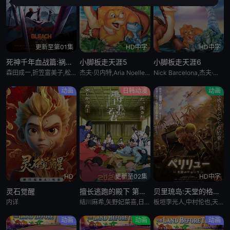
更新至第01集
HD中字
HD中字
死神千年血战篇:祸进谭:动漫
小脚板走天涯5
小脚板走天涯6
森田成一,折笠富美子,松冈由贵,安元洋贵,杉山纪彰,高木涉,伊藤健太郎,三木真一郎,雪野五月,大塚明夫,桑岛法子,樫井笙人,小野坂昌也,置鲇龙太郎,杉田智和,朴璐美,立木文彦,石川英郎,速水奖,高木礼子,长嶝高士,石冢小夜里,稻田彻,诹访部顺一,清都亚里沙,丰口惠美,市来光弘,菅生隆之,梅原裕一郎,武内骏辅,小山刚志
杰夫·贝内特,Aria Noelle Curzon,托马斯·戴克,米丽亚姆·福林,乔恩·因戈尔,Bradon La Croix
Nick Barcelona,杰夫·贝内特,南茜·卡特莱特,艾莉娅·诺埃尔·柯曾,托马斯·戴克,米丽亚姆·福林
动画
日韩动漫
动画
HD
更新至02集
HD中字
灵石觉醒
擅长逃跑的殿下 第二季
贝里琉岛:天堂的格尔尼卡:
内详
结川麻希,矢野妃菜喜,日野麻里,铃代纱弓,悠木碧,户谷菊之介,中村悠一,小西克幸
板垣李光人,中村伦也,天野宏郷,藤井雄太,茂木たかまさ,三上瑛士
动画
动画
动画