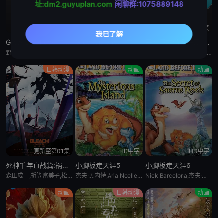
址:dm2.guyuplan.com
闲聊群:1075889148
更新至5集
更新至5集
更新至4集
Grow Up Show :向日葵马戏团:
Grow Up Show :向日葵马戏团:
恶女不才请多关照 :雏宫蝶鼠换身传:
野田朋花,黒崎しおり,小山内怜央,安堂ななこ,楠木ともり,夏吉ゆうこ,鎌仓有那,岩桥由佳,茅野爱衣,钉宫理恵,山口祥行,関根明良,御园紬,冈本茉利,安藤紬,阿部碧音,及川隆之助,浅川暦,小田岛乃风,铃木絵理,杉浦しおり,漆山ゆうき,中岛卓也,角田雄二郎,野田航弥,中岛卓也,菊池康弘,角田雄二郎,村井美里,伊原正明
野田朋花,黒崎しおり,小山内怜央,安堂ななこ,楠木ともり,夏吉ゆうこ,鎌仓有那,岩桥由佳,茅野爱衣,钉宫理恵,山口祥行,関根明良,御园紬,冈本茉利,安藤紬,阿部碧音,及川隆之助,浅川暦,小田岛乃风,铃木絵理,杉浦しおり,漆山ゆうき,中岛卓也,角田雄二郎,野田航弥,中岛卓也,菊池康弘,角田雄二郎,村井美里,伊原正明
川井田夏海,石见舞菜香,菱川花菜,古川慎,梅原裕一郎,石川由依,水瀬いのり,中原麻衣,ニケライ・ファラナーゼ,五十嵐丽,川井田夏海,石见舞菜香,茅野爱衣,冈田幸子,小林裕介,矢野优美华,篠原侑,山田美铃,结川あさき,中山祥徳,富士渕将行,鎌仓有那,橘めい,远藤綾
日韩动漫
动画
动画
更新至第01集
HD中字
HD中字
死神千年血战篇:祸进谭:动漫
小脚板走天涯5
小脚板走天涯6
森田成一,折笠富美子,松冈由贵,安元洋贵,杉山纪彰,高木涉,伊藤健太郎,三木真一郎,雪野五月,大塚明夫,桑岛法子,樫井笙人,小野坂昌也,置鲇龙太郎,杉田智和,朴璐美,立木文彦,石川英郎,速水奖,高木礼子,长嶝高士,石冢小夜里,稻田彻,诹访部顺一,清都亚里沙,丰口惠美,市来光弘,菅生隆之,梅原裕一郎,武内骏辅,小山刚志
杰夫·贝内特,Aria Noelle Curzon,托马斯·戴克,米丽亚姆·福林,乔恩·因戈尔,Bradon La Croix
Nick Barcelona,杰夫·贝内特,南茜·卡特莱特,艾莉娅·诺埃尔·柯曾,托马斯·戴克,米丽亚姆·福林
动画
日韩动漫
动画