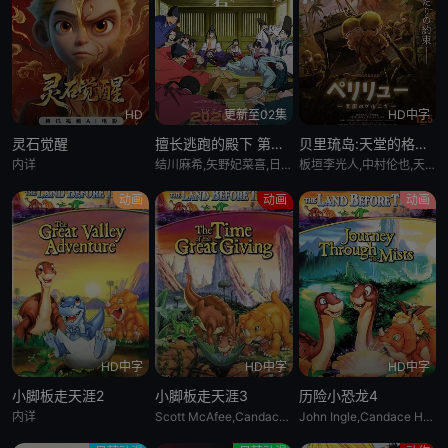
HD
更新至02集
HD中字
灵石觉醒
擅长逃跑的殿下 第二季
贝里琉岛:天堂的格尔尼卡:
内详
结川麻希,矢野妃菜喜,日野麻里,铃代纱弓,悠木碧,户谷菊之介,中村悠一,小西克幸
板垣李光人,中村伦也,天野宏郷,藤井雄太,茂木たかまさ,三上瑛士
动画
动画
动画
HD中字
HD中字
HD中字
小脚板走天涯2
小脚板走天涯3
历险小恐龙4
内详
Scott McAfee,Candace Hutson,Heather Hogan
John Ingle,Candace Hutson,Heather Hogan,Rob Paulsen,Jeff Bennett,Scott McAfee,Carol Bruce