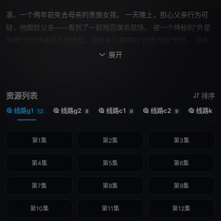
凛，一个两年前失去母亲的贵族女孩。 一天晚上，担心父亲行为可
疑，他跟踪父亲——看到了一起残忍谋杀现场。 被一个神秘的“外星
生物”发现并被逼入绝境后，凛迷失在奇异的“吕根贝格”世界。 孤身
一人被困在一个陌生的世界里，凛发现了一名“传说中的吸血鬼”在棺
展开

材中沉睡，情况不明。一名拥有异常能力的吸血鬼侦探，名叫Arne
Nointator。琳恩·莱因韦斯，一位热爱吸血鬼的显赫贵族之女。这两
个本该生活在永远不会相遇的世界的人，携手解开了这血腥的谜团。
资源列表
排序
在黑夜中陷入绝望危机时，凛误入神秘的吕根贝格城，那里居住着外
线路g1
线路g2
线路c1
线路c2
线路k
12
8
9
9
1
星人。与被称为“城市中最致命”吸血鬼阿恩的遭遇，将极大地改变女
孩所处的世界——今晚，一宗新的“谋杀案”将摆在他们面前。 在一个
第1集
第2集
第3集
人类与怪物这两种原则并存的世界里，那些离奇事件背后隐藏着什么
真相？“来吧，人类，在红月下跳起《幽海》的舞吧。”
第4集
第5集
第6集
第7集
第8集
第9集
第10集
第11集
第12集