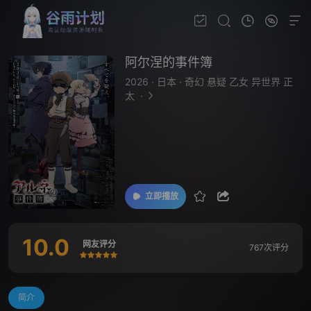
阿尔涅的事件簿
2026
·
日本
·
奇幻 悬疑 乙女 异世界 正
太
·
立即播放
10.0
网友评分
767次评分
很差
较差
还行
推荐
力荐
简介