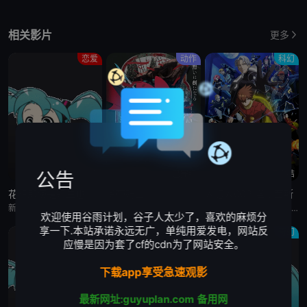
相关影片
更多
恋爱
动作
科幻
更新至4集
已完结
已完结
公告
花织即使是转生也想打架
缎带骑士
人造人009 涅墨西斯
新垣樽助,福山润,関根明良,星希成奏,上田瞳,徳井青空,稗田寧々,高桥李依,五十嵐裕美,伊藤彩沙,日笠阳子,内田真礼,古木のぞみ,大井麻利衣,福嶋晴菜,水森ちこ,后藤彩佐,华成结,春海百乃,铃木日菜,原凉歌,海野水玉,大塚明夫,真野恭辅,神谷浩史,斎藤千和,古木のぞみ,大井麻利衣,浅见香月,原凉歌,柳晃平
门仓早彩,小林星兰,内山昂辉,新谷真弓
梶裕贵,皆川纯子,宫野真守,早见沙织,杉田智和,安元洋贵,鹿糠光明,利根健太朗,林勇,山路和弘,中村悠一,日高里菜,细谷佳正,神谷浩史,井上喜久子,稻田彻,若山诗音,内田真礼,佐仓绫音,奈良彻,下野纮
欢迎使用谷雨计划，谷子人太少了，喜欢的麻烦分
享一下.本站承诺永远无广，单纯用爱发电，网站反
原创
原创
奇幻
应慢是因为套了cf的cdn为了网站安全。
下载app享受急速观影
最新网址:guyuplan.com
备用网