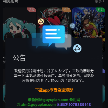
相关影片
更多
恋爱
动作
科幻
更新至4集
已完结
已完结
公告
花织即使是转生也想打架
缎带骑士
人造人009 涅墨西斯
新垣樽助,福山润,関根明良,星希成奏,上田瞳,徳井青空,稗田寧々,高桥李依,五十嵐裕美,伊藤彩沙,日笠阳子,内田真礼,古木のぞみ,大井麻利衣,福嶋晴菜,水森ちこ,后藤彩佐,华成结,春海百乃,铃木日菜,原凉歌,海野水玉,大塚明夫,真野恭辅,神谷浩史,斎藤千和,古木のぞみ,大井麻利衣,浅见香月,原凉歌,柳晃平
门仓早彩,小林星兰,内山昂辉,新谷真弓
梶裕贵,皆川纯子,宫野真守,早见沙织,杉田智和,安元洋贵,鹿糠光明,利根健太朗,林勇,山路和弘,中村悠一,日高里菜,细谷佳正,神谷浩史,井上喜久子,稻田彻,若山诗音,内田真礼,佐仓绫音,奈良彻,下野纮
欢迎使用谷雨计划，谷子人太少了，喜欢的麻烦分
原创
原创
奇幻
享一下.本站承诺永远无广，单纯用爱发电，网站反
应慢是因为套了cf的cdn为了网站安全。
下载app享受急速观影
最新网址:guyuplan.com
备用网
址:dm2.guyuplan.com
闲聊群:1075889148