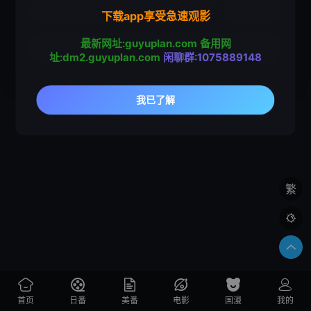
下载app享受急速观影
最新网址:guyuplan.com
备用网
址:dm2.guyuplan.com
闲聊群:1075889148
繁

首页
日番
美番
电影
国漫
我的