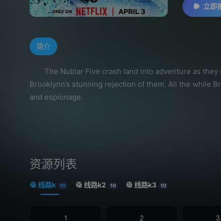
立即
简介
The Nublar Five crash land into adventure as they enco
Brooklynn’s stunning rejection of them. All the while B
and espionage.
资源列表
线路k
线路k2
线路k3
10
10
10
1
2
3