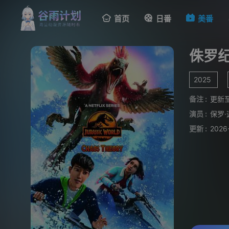
首页
日番
美番
侏罗纪
2025
备注 :
更新至
演员 :
保罗·
更新 :
2026