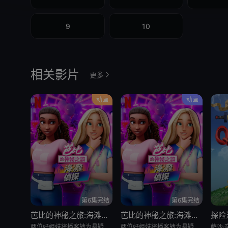
9
10
相关影片
更多
动画
动画
第6集完结
第6集完结
芭比的神秘之旅:海滩探案集 英语版
芭比的神秘之旅:海滩探案集
探险
两位好姐妹将播客转为悬疑推理节目，在海滩嘉年华追查连环失窃谜案的冒险经历
两位好姐妹将播客转为悬疑推理节目，在海滩嘉年华追查连环失窃谜案的冒险经历