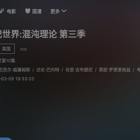

电影
国漫
更多
世界:混沌理论 第三季
美国
第10集
迈克尔·威廉姆斯
/
达伦·巴内特
/
肖恩·吉布朗尼
/
莱妮·罗德里格兹
/
考
-03-09 19:33:33