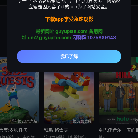
享一下.本站承诺永远无广，单纯用爱发电，网站反
应慢是因为套了cf的cdn为了网站安全。
下载app享受急速观影
最新网址:guyuplan.com
备用网
址:dm2.guyuplan.com
闲聊群:1075889148
喜剧
动画
第20集完结
第52集完结
全
活宝:支线任务
拜斯:格雷夫
萨沙·奈特,约翰·迪·马吉欧,汤姆·肯尼,海登·瓦尔希,奥利维亚·奥尔森,杨泫贞
该剧专为婴幼儿和学龄前儿童设计，结合了儿童睡眠科学研究。它采用极其柔和的色彩、慢节奏的3D动画和舒缓的音乐，属
暂无