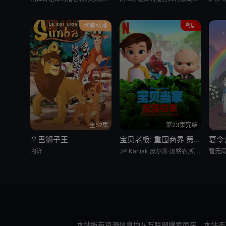
欧美动漫
喜剧
全52集
第23集完结
辛巴狮子王
宝贝老板: 重围商界 第二季
夏令
内详
JP Karliak,皮尔斯·加格农,凯文·迈克尔·理查德森,Alex Cazares
暂无
本站所有资源信息均从互联网搜索而来，本站不