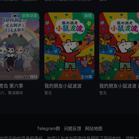
欧美动漫
剧情
完结
全26集
全
营岛 第六季
我的朋友小鼠波波
简介，敬请期待
暂无
暂无
Telegram群
问题反馈
网站地图
对显示的内容承担责任，如您认为本站页面信息侵犯了您的权益，请附上