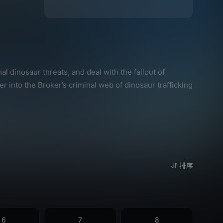
 dinosaur threats, and deal with the fallout of
r into the Broker’s criminal web of dinosaur trafficking
排序
6
7
8