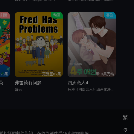
剧情
动画
喜剧
26集
更新至02集
第10集完结
我的朋友小鼠波波 英语版
弗雷德有问题
四周恋人4
暂无
韩漫《四周恋人》动画化决定！
繁

版权证明邮件告知，在收到邮件后48小时内删除