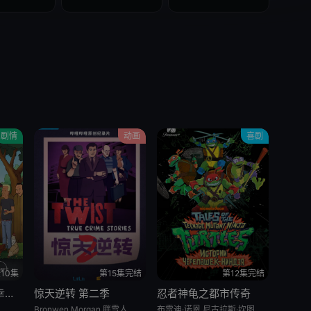
剧情
动画
喜剧
10集
第15集完结
第12集完结
乡巴佬希尔一家的幸福生活 第十五季
惊天逆转 第二季
忍者神龟之都市传奇
Bronwen Morgan,胖雪人
布雷迪·诺恩,尼古拉斯·坎图,迈克·艾贝,小肖恩·布朗,阿尤·艾德维利