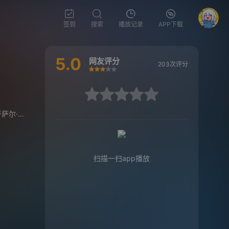
签到
搜索
播放记录
APP下载
5.0
网友评分
203次评分
很差
较差
还行
推荐
力荐
很差
较差
还行
推荐
力荐
萨尔·穆罕默德
/
Kiersten Kelly
/
迪辰·拉克曼
扫描一扫app播放