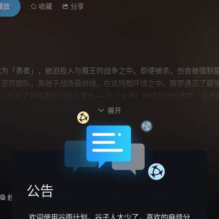
播放
收藏
分享
成为「勇者」，被迫投入与魔王的战争之中。即便被杀，也会被强制
者惩罚部队，奔驰于战场最前线。在这残酷环境之中，赛罗遇见了最
，也为了向陷害自己的人复仇──与《女神》缔结契约的赛罗，毅然
者」となり、魔王と戦う刑罚を科されるのだ。杀されようとも苏生
展开

成された惩罚勇者部队を率い、戦いの最前线を駆け抜けていた。过
を褒め讃え……そして头を抚でなさい」生き抜くため、自らを陥れ
を投じていく。
公告
线路j3
线路j5
线路x1
线路x2
12
12
12
12
欢迎使用谷雨计划，谷子人太少了，喜欢的麻烦分