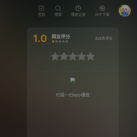
签到
搜索
播放记录
APP下载
1.0
网友评分
828次评分
很差
较差
还行
推荐
力荐
很差
较差
还行
推荐
力荐
扫描一扫app播放