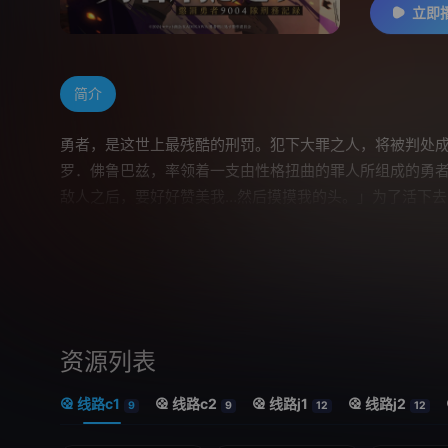
立即
简介
勇者，是这世上最残酷的刑罚。犯下大罪之人，将被判处
罗．佛鲁巴兹，率领着一支由性格扭曲的罪人所组成的勇
敌人之后，要好好赞美我…然后摸摸我的头。」为了活下去
は、この世で最悪の刑罚である。大罪を犯した者が「勇
士団长のザイロ・フォルバーツは、性格破绽者たちで构
神》テオリッタに出会う。「敌を歼灭した暁には、この私
ザイロは、絶望的な世界で炽烈な闘争と阴谋の涡中に身
资源列表
线路c1
线路c2
线路j1
线路j2
9
9
12
12