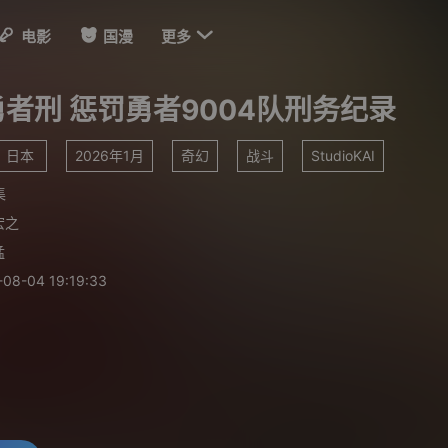

电影
国漫
更多
者刑 惩罚勇者9004队刑务纪录
日本
2026年1月
奇幻
战斗
StudioKAI
集
宏之
猛
-08-04 19:19:33