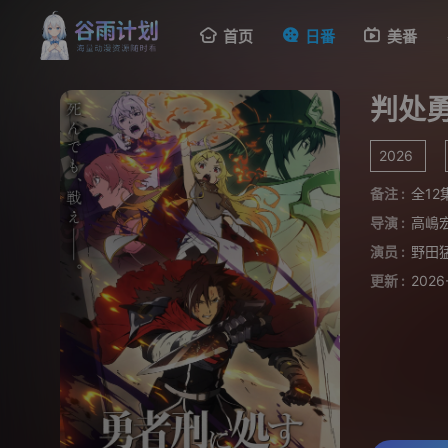
首页
日番
美番
判处勇
2026
备注 :
全12
导演 :
高嶋
演员 :
野田
更新 :
2026