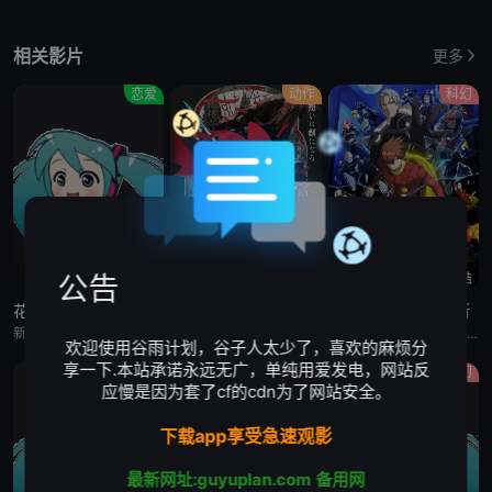
相关影片
更多
恋爱
动作
科幻
更新至4集
已完结
已完结
公告
花织即使是转生也想打架
缎带骑士
人造人009 涅墨西斯
新垣樽助,福山润,関根明良,星希成奏,上田瞳,徳井青空,稗田寧々,高桥李依,五十嵐裕美,伊藤彩沙,日笠阳子,内田真礼,古木のぞみ,大井麻利衣,福嶋晴菜,水森ちこ,后藤彩佐,华成结,春海百乃,铃木日菜,原凉歌,海野水玉,大塚明夫,真野恭辅,神谷浩史,斎藤千和,古木のぞみ,大井麻利衣,浅见香月,原凉歌,柳晃平
门仓早彩,小林星兰,内山昂辉,新谷真弓
梶裕贵,皆川纯子,宫野真守,早见沙织,杉田智和,安元洋贵,鹿糠光明,利根健太朗,林勇,山路和弘,中村悠一,日高里菜,细谷佳正,神谷浩史,井上喜久子,稻田彻,若山诗音,内田真礼,佐仓绫音,奈良彻,下野纮
欢迎使用谷雨计划，谷子人太少了，喜欢的麻烦分
享一下.本站承诺永远无广，单纯用爱发电，网站反
原创
原创
奇幻
应慢是因为套了cf的cdn为了网站安全。
下载app享受急速观影
最新网址:guyuplan.com
备用网