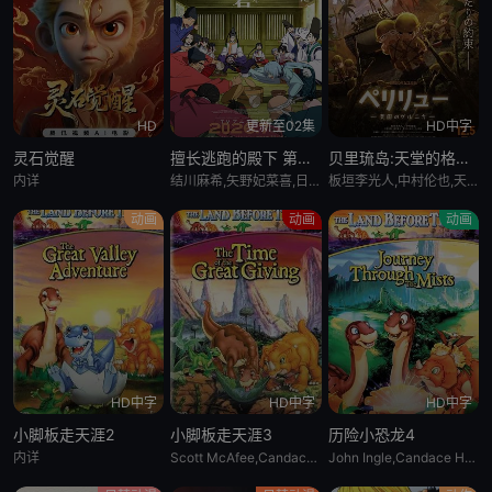
HD
更新至02集
HD中字
灵石觉醒
擅长逃跑的殿下 第二季
贝里琉岛:天堂的格尔尼卡:
内详
结川麻希,矢野妃菜喜,日野麻里,铃代纱弓,悠木碧,户谷菊之介,中村悠一,小西克幸
板垣李光人,中村伦也,天野宏郷,藤井雄太,茂木たかまさ,三上瑛士
动画
动画
动画
HD中字
HD中字
HD中字
小脚板走天涯2
小脚板走天涯3
历险小恐龙4
内详
Scott McAfee,Candace Hutson,Heather Hogan
John Ingle,Candace Hutson,Heather Hogan,Rob Paulsen,Jeff Bennett,Scott McAfee,Carol Bruce