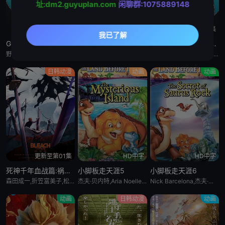
址:dm2.guyuplan.com
闲聊群:1075889148
更新至5集
更新至5集
更新至4集
Grow Up Show :向日葵马戏团:
Grow Up Show :向日葵马戏团:
恶女不才请多关照 :雏宫蝶鼠换身传:
野田朋花,黒崎しおり,小山内怜央,安堂ななこ,楠木ともり,夏吉ゆうこ,鎌仓有那,岩桥由佳,茅野爱衣,钉宫理恵,山口祥行,関根明良,御园紬,冈本茉利,安藤紬,阿部碧音,及川隆之助,浅川暦,小田岛乃风,铃木絵理,杉浦しおり,漆山ゆうき,中岛卓也,角田雄二郎,野田航弥,中岛卓也,菊池康弘,角田雄二郎,村井美里,伊原正明
野田朋花,黒崎しおり,小山内怜央,安堂ななこ,楠木ともり,夏吉ゆうこ,鎌仓有那,岩桥由佳,茅野爱衣,钉宫理恵,山口祥行,関根明良,御园紬,冈本茉利,安藤紬,阿部碧音,及川隆之助,浅川暦,小田岛乃风,铃木絵理,杉浦しおり,漆山ゆうき,中岛卓也,角田雄二郎,野田航弥,中岛卓也,菊池康弘,角田雄二郎,村井美里,伊原正明
川井田夏海,石见舞菜香,菱川花菜,古川慎,梅原裕一郎,石川由依,水瀬いのり,中原麻衣,ニケライ・ファラナーゼ,五十嵐丽,川井田夏海,石见舞菜香,茅野爱衣,冈田幸子,小林裕介,矢野优美华,篠原侑,山田美铃,结川あさき,中山祥徳,富士渕将行,鎌仓有那,橘めい,远藤綾
日韩动漫
动画
动画
更新至第01集
HD中字
HD中字
死神千年血战篇:祸进谭:动漫
小脚板走天涯5
小脚板走天涯6
森田成一,折笠富美子,松冈由贵,安元洋贵,杉山纪彰,高木涉,伊藤健太郎,三木真一郎,雪野五月,大塚明夫,桑岛法子,樫井笙人,小野坂昌也,置鲇龙太郎,杉田智和,朴璐美,立木文彦,石川英郎,速水奖,高木礼子,长嶝高士,石冢小夜里,稻田彻,诹访部顺一,清都亚里沙,丰口惠美,市来光弘,菅生隆之,梅原裕一郎,武内骏辅,小山刚志
杰夫·贝内特,Aria Noelle Curzon,托马斯·戴克,米丽亚姆·福林,乔恩·因戈尔,Bradon La Croix
Nick Barcelona,杰夫·贝内特,南茜·卡特莱特,艾莉娅·诺埃尔·柯曾,托马斯·戴克,米丽亚姆·福林
动画
日韩动漫
动画