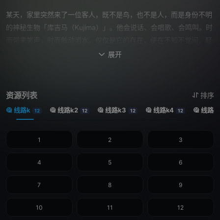
某天，家里突然来了一位客人，既不是鸟，也不是人，而是身份不明
的神秘生物「库吉马（Kujima）」。他会说话、会唱歌、会鸣叫。时
而带来笑声，时而触动泪水。仅仅是它的存在，便在不知不觉间，轻
轻改写了这家人的日常时光。 这是一个由小小的「谜团」所编织而
展开

成，既虚幻又温暖的家庭故事。
资源列表
排序
线路k
线路k2
线路k3
线路k4
线路k
12
12
12
12
1
2
3
4
5
6
7
8
9
10
11
12