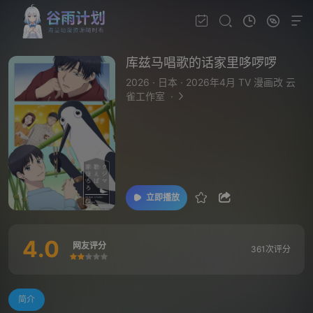
库兹马唱歌的话家里哆啰啰
2026
·
日本
·
2026年4月 TV 漫画改 云
雀工作室
·
立即播放
4.0
网友评分
361次评分
很差
较差
还行
推荐
力荐
简介