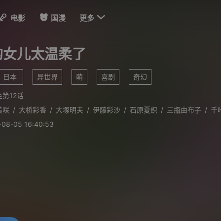

电影
国漫
更多
的女儿太温柔了
日本
异世界
萌
喜剧
奇幻
第12话
美咲
/
大桥彩香
/
大塚明夫
/
伊藤彩沙
/
石原夏织
/
三瓶由布子
/
千
-08-05 16:40:53