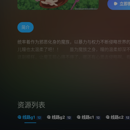
立即
简介
统率着作为邪恶化身的魔族，以暴力与权力不断侵略世界
儿瞳也太温柔了吧！！ 虽为魔族之身，瞳的温柔却深不
这副模样，让魔王担心得不得了，哪还有心思去侵略啊。
会让瞳的温柔之心愈发闪耀……而瞳的这份温柔，正在这个
资源列表
线路g1
线路g2
线路c1
线路c2
12
12
12
12