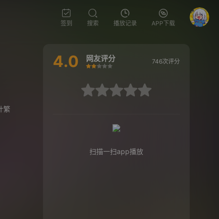
签到
搜索
播放记录
APP下载
4.0
网友评分
746次评分
很差
较差
还行
推荐
力荐
很差
较差
还行
推荐
力荐
叶繁
扫描一扫app播放