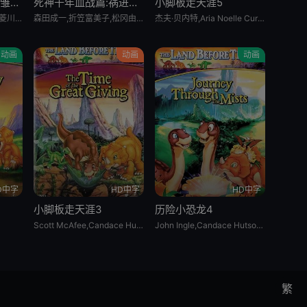
恶女不才请多关照 :雏宫蝶鼠换身传:
死神千年血战篇:祸进谭:动漫
小脚板走天涯5
川井田夏海,石见舞菜香,菱川花菜,古川慎,梅原裕一郎,石川由依,水瀬いのり,中原麻衣,ニケライ・ファラナーゼ,五十嵐丽,川井田夏海,石见舞菜香,茅野爱衣,冈田幸子,小林裕介,矢野优美华,篠原侑,山田美铃,结川あさき,中山祥徳,富士渕将行,鎌仓有那,橘めい,远藤綾
森田成一,折笠富美子,松冈由贵,安元洋贵,杉山纪彰,高木涉,伊藤健太郎,三木真一郎,雪野五月,大塚明夫,桑岛法子,樫井笙人,小野坂昌也,置鲇龙太郎,杉田智和,朴璐美,立木文彦,石川英郎,速水奖,高木礼子,长嶝高士,石冢小夜里,稻田彻,诹访部顺一,清都亚里沙,丰口惠美,市来光弘,菅生隆之,梅原裕一郎,武内骏辅,小山刚志
杰夫·贝内特,Aria Noelle Curzon,托马斯·戴克,米丽亚姆·福林,乔恩·因戈尔,Bradon La Croix
动画
动画
动画
D中字
HD中字
HD中字
小脚板走天涯3
历险小恐龙4
Scott McAfee,Candace Hutson,Heather Hogan
John Ingle,Candace Hutson,Heather Hogan,Rob Paulsen,Jeff Bennett,Scott McAfee,Carol Bruce
繁