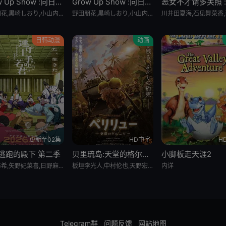
Grow Up Show :向日葵马戏团:
Grow Up Show :向日葵马戏团:
野田朋花,黒崎しおり,小山内怜央,安堂ななこ,楠木ともり,夏吉ゆうこ,鎌仓有那,岩桥由佳,茅野爱衣,钉宫理恵,山口祥行,関根明良,御园紬,冈本茉利,安藤紬,阿部碧音,及川隆之助,浅川暦,小田岛乃风,铃木絵理,杉浦しおり,漆山ゆうき,中岛卓也,角田雄二郎,野田航弥,中岛卓也,菊池康弘,角田雄二郎,村井美里,伊原正明
野田朋花,黒崎しおり,小山内怜央,安堂ななこ,楠木ともり,夏吉ゆうこ,鎌仓有那,岩桥由佳,茅野爱衣,钉宫理恵,山口祥行,関根明良,御园紬,冈本茉利,安藤紬,阿部碧音,及川隆之助,浅川暦,小田岛乃风,铃木絵理,杉浦しおり,漆山ゆうき,中岛卓也,角田雄二郎,野田航弥,中岛卓也,菊池康弘,角田雄二郎,村井美里,伊原正明
日韩动漫
动画
更新至02集
HD中字
H
逃跑的殿下 第二季
贝里琉岛:天堂的格尔尼卡:
小脚板走天涯2
结川麻希,矢野妃菜喜,日野麻里,铃代纱弓,悠木碧,户谷菊之介,中村悠一,小西克幸
板垣李光人,中村伦也,天野宏郷,藤井雄太,茂木たかまさ,三上瑛士
内详
Telegram群
问题反馈
网站地图