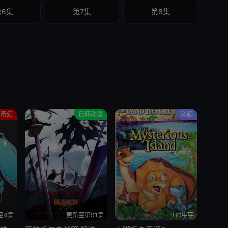
第6集
第7集
第8集
奇幻
日韩动漫
动画
至4集
更新至第01集
HD中字