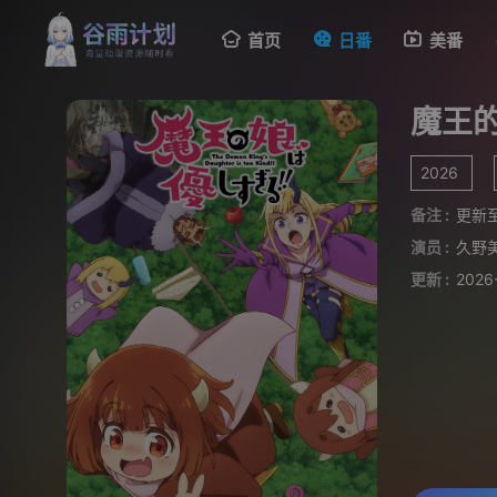
首页
日番
美番
魔王
2026
备注 :
更新至
演员 :
久野
更新 :
2026