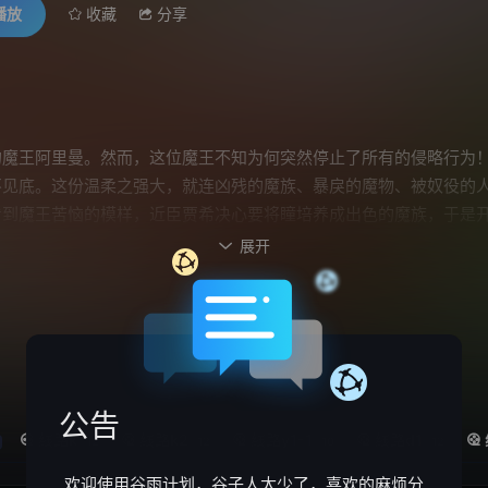
播放
收藏
分享
的魔王阿里曼。然而，这位魔王不知为何突然停止了所有的侵略行为！
见底。这份温柔之强大，就连凶残的魔族、暴戾的魔物、被奴役的人
看到魔王苦恼的模样，近臣贾希决心要将瞳培养成出色的魔族，于是
毫不温柔的世界里激起阵阵涟漪——
展开

公告
线路k
线路k2
线路y1-1
线路d1
12
12
10
12
欢迎使用谷雨计划，谷子人太少了，喜欢的麻烦分