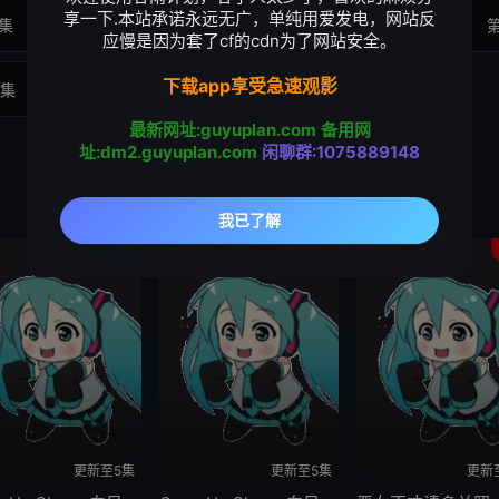
享一下.本站承诺永远无广，单纯用爱发电，网站反
集
第4集
第5集
应慢是因为套了cf的cdn为了网站安全。
下载app享受急速观影
1集
第12集
最新网址:guyuplan.com
备用网
址:dm2.guyuplan.com
闲聊群:1075889148
原创
原创
更新至5集
更新至5集
更新