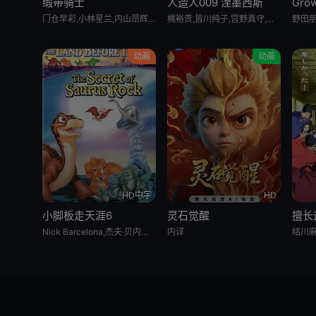
缎带骑士
人造人009 涅墨西斯
门仓早彩,小林星兰,内山昂辉,新谷真弓
梶裕贵,皆川纯子,宫野真守,早见沙织,杉田智和,安元洋贵,鹿糠光明,利根健太朗,林勇,山路和弘,中村悠一,日高里菜,细谷佳正,神谷浩史,井上喜久子,稻田彻,若山诗音,内田真礼,佐仓绫音,奈良彻,下野纮
动画
动画
HD中字
HD
小脚板走天涯6
灵石觉醒
擅长
Nick Barcelona,杰夫·贝内特,南茜·卡特莱特,艾莉娅·诺埃尔·柯曾,托马斯·戴克,米丽亚姆·福林
内详