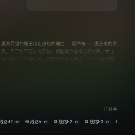
魔界最强的魔王停止侵略的理由……竟然是——魔王家的女
类，乃至势不两立的天使，都能被治愈得心都化开。女儿
开始对她进行各种试炼。然而贾希尚未察觉，这些试炼反而
排序
线路d2
线路h
线路h2
线路h3
线路j1
12
12
12
12