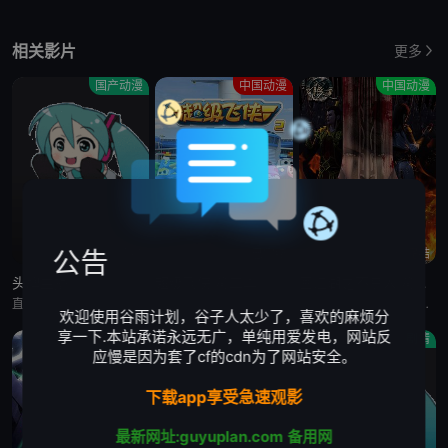
相关影片
更多
国产动漫
中国动漫
中国动漫
已完结
已完结
已完结
公告
头牌主播
超级飞侠 第二季
画江湖之不良人 第二季
直播，最受女孩欢迎，也是最容易出名出位的泛娱乐窗口。在镜头前，网红女主播们看似清纯可人、美丽俏佳、收入不菲，然而在镜头的背后，却有着许多鲜为人知的故事。
暂无简介
《画江湖之不良人》第一季是围绕唐代从事侦缉捕盗职务的官差“不良人”这个组织所隐匿起来的龙泉宝藏而展开。黄巢起义、朱温篡位、李氏族诛、友珪弑父等著名的历史事件也贯穿其中。第二季将继续带来潞州之战，凤翔之
欢迎使用谷雨计划，谷子人太少了，喜欢的麻烦分
享一下.本站承诺永远无广，单纯用爱发电，网站反
国产动漫
少女
剧情
应慢是因为套了cf的cdn为了网站安全。
下载app享受急速观影
最新网址:guyuplan.com
备用网