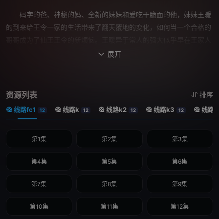
码字的爸、神秘的妈、全新的妹妹和爱吃干脆面的他，妹妹王暖
的到来给王令一家的生活带来了翻天覆地的变化，如何当一个合格的
哥哥成为了仙王王令的新烦恼。王暖异于常人的强大似乎早在王家人
的意料之中，于是王令决定从娃娃抓起，努力教导妹妹努力控制力
展开

量。然而妹妹的强大也引起了恶势力组织夜魁与诡牢天级囚犯白哲的
注意，面对邪恶修士的挑衅，王令做了一个违背祖宗的决定！——带
着妹妹与这些坏家伙练练手！
资源列表
排序
线路fc1
线路k
线路k2
线路k3
线路k
12
12
12
12
第1集
第2集
第3集
第4集
第5集
第6集
第7集
第8集
第9集
第10集
第11集
第12集