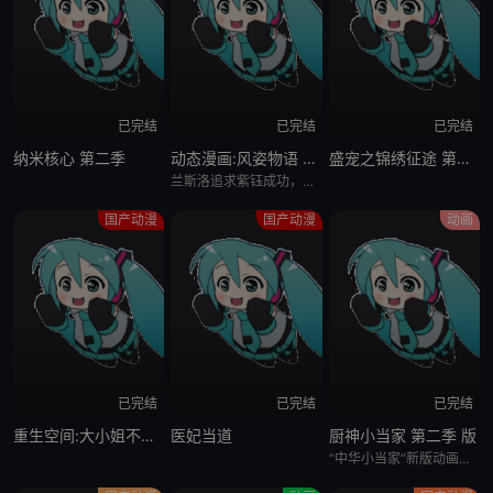
已完结
已完结
已完结
纳米核心 第二季
动态漫画:风姿物语 第三季
盛宠之锦绣征途 第三季 任重道远
兰斯洛追求紫钰成功，暗恋他的小公主又如何自处？公瑾暗地又做了哪些布局？雷峰塔地宫里面，一切矛盾汇集，大战一触即发！风姿物语漫动画第二季主要讲述兰斯洛收获了和紫钰的爱情后，做小草帮助下在地宫寻宝中挫败了
国产动漫
国产动漫
动画
已完结
已完结
已完结
重生空间:大小姐不好惹
医妃当道
厨神小当家 第二季 版
“中华小当家”新版动画《厨神小当家》第二季发布预告，阿昴等人和“黑暗料理界”正式开战，作为关卡Boss的“五虎星”亮相！中文配音版由杨天翔担任配音导演，729声工场负责配音统筹。本季将于2021年1月