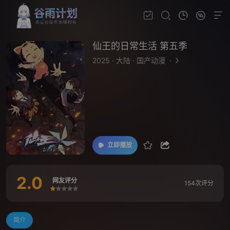
仙王的日常生活 第五季
2025
·
大陆
·
国产动漫
·
立即播放
2.0
网友评分
154次评分
很差
较差
还行
推荐
力荐
简介