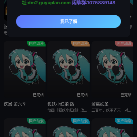
址:dm2.guyuplan.com
闲聊群:1075889148
已完结
已完结
已完结
银之守墓人 日语版
恋爱上上签
超神学院 第四季:黑甲
电视动画《银之守墓人》改编自中国同名网络漫画，Anime Japan2016出展宣布动画化，动画由日本东京绘梦社负责制作，预计2017开播。
父亲车祸身亡，还被继母姐姐赶出家门，闺蜜男友联手背叛，多重打击下的苏家大小姐苏娆却惹上了她不该惹上的宋氏集团继承人宋尔逸。二人日久生情，然而命运捉弄，孩子的死让苏娆离开了宋家。时隔多年归来后的苏娆成为
诸神与魔鬼同时来到地球，他们驾着巨大的宇宙飞船，向地球发起了猛烈的攻击，从此以后，世界在战火中被改变。一只身披黑色盔甲的雄兵连，将肩负起抵御入侵的重任。他们继承高等文明的超级基因，并在地球长大，保护着
国产动漫
国产动漫
国产动漫
已完结
已完结
已完结
侠岚 第六季
狐妖小红娘 版
解离妖圣
动画《狐妖小红娘》改编自小新创作的同名漫画。作品主要讲述了以红娘为职业的狐妖在为前世恋人牵红线过程当中发生的一系列有趣、神秘的故事。
五百年，妖圣齐天一对多，与神族众将大战天庭！临死使出解离禁术，自爆炸毁南天门，魂魄也散落三界……五百年后，天师院的实习蕴灵师，扫地少年陆小天意外开启妖界传送门，也开启了三界联手复活妖圣的庞大计划。然而
国产动漫
国产动漫
国产动漫