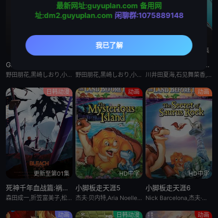
最新网址:guyuplan.com
备用网
址:dm2.guyuplan.com
闲聊群:1075889148
更新至5集
更新至5集
更新至4集
Grow Up Show :向日葵马戏团:
Grow Up Show :向日葵马戏团:
恶女不才请多关照 :雏宫蝶鼠换身传:
野田朋花,黒崎しおり,小山内怜央,安堂ななこ,楠木ともり,夏吉ゆうこ,鎌仓有那,岩桥由佳,茅野爱衣,钉宫理恵,山口祥行,関根明良,御园紬,冈本茉利,安藤紬,阿部碧音,及川隆之助,浅川暦,小田岛乃风,铃木絵理,杉浦しおり,漆山ゆうき,中岛卓也,角田雄二郎,野田航弥,中岛卓也,菊池康弘,角田雄二郎,村井美里,伊原正明
野田朋花,黒崎しおり,小山内怜央,安堂ななこ,楠木ともり,夏吉ゆうこ,鎌仓有那,岩桥由佳,茅野爱衣,钉宫理恵,山口祥行,関根明良,御园紬,冈本茉利,安藤紬,阿部碧音,及川隆之助,浅川暦,小田岛乃风,铃木絵理,杉浦しおり,漆山ゆうき,中岛卓也,角田雄二郎,野田航弥,中岛卓也,菊池康弘,角田雄二郎,村井美里,伊原正明
川井田夏海,石见舞菜香,菱川花菜,古川慎,梅原裕一郎,石川由依,水瀬いのり,中原麻衣,ニケライ・ファラナーゼ,五十嵐丽,川井田夏海,石见舞菜香,茅野爱衣,冈田幸子,小林裕介,矢野优美华,篠原侑,山田美铃,结川あさき,中山祥徳,富士渕将行,鎌仓有那,橘めい,远藤綾
日韩动漫
动画
动画
更新至第01集
HD中字
HD中字
死神千年血战篇:祸进谭:动漫
小脚板走天涯5
小脚板走天涯6
森田成一,折笠富美子,松冈由贵,安元洋贵,杉山纪彰,高木涉,伊藤健太郎,三木真一郎,雪野五月,大塚明夫,桑岛法子,樫井笙人,小野坂昌也,置鲇龙太郎,杉田智和,朴璐美,立木文彦,石川英郎,速水奖,高木礼子,长嶝高士,石冢小夜里,稻田彻,诹访部顺一,清都亚里沙,丰口惠美,市来光弘,菅生隆之,梅原裕一郎,武内骏辅,小山刚志
杰夫·贝内特,Aria Noelle Curzon,托马斯·戴克,米丽亚姆·福林,乔恩·因戈尔,Bradon La Croix
Nick Barcelona,杰夫·贝内特,南茜·卡特莱特,艾莉娅·诺埃尔·柯曾,托马斯·戴克,米丽亚姆·福林
动画
日韩动漫
动画