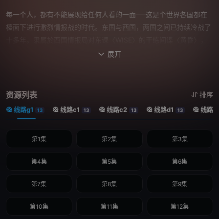
每一个人，都有不能展现给任何人看的一面──这是个世界各国都在
檯面下进行激烈情报战的时代。东国与西国，两国之间已持续冷战了
十多年。隶属於西国情报局对东课〈WISE〉的干练间谍〈黄昏〉，
被指派一项极机密任务，奉命接近威胁东西和平的危险人物，要刺探
展开

出东国国家统一党党魁──唐纳文‧戴斯蒙德的战爭计画。其任务名为
──行动代號〈梟〉。任务內容是：「在一週內组好家庭，並潜入戴
斯蒙德儿子所就读的名校。」於是〈黄昏〉扮起精神科医生──洛伊
资源列表
排序
德‧佛杰，开始组织家庭。然而，他找到的女儿‧安妮亚是会读心的超
线路g1
线路c1
线路c2
线路d1
线路d
13
13
13
13
能力者，妻子‧约儿则是位暗杀者！由於利害一致，三人便互相隱瞒真
实身分，並展开共同生活。世界的和平，就这样被託付给状况百出的
第1集
第2集
第3集
临时家庭──
第4集
第5集
第6集
第7集
第8集
第9集
第10集
第11集
第12集