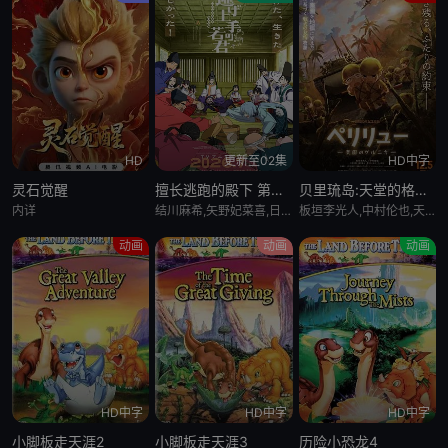
HD
更新至02集
HD中字
灵石觉醒
擅长逃跑的殿下 第二季
贝里琉岛:天堂的格尔尼卡:
内详
结川麻希,矢野妃菜喜,日野麻里,铃代纱弓,悠木碧,户谷菊之介,中村悠一,小西克幸
板垣李光人,中村伦也,天野宏郷,藤井雄太,茂木たかまさ,三上瑛士
动画
动画
动画
HD中字
HD中字
HD中字
小脚板走天涯2
小脚板走天涯3
历险小恐龙4