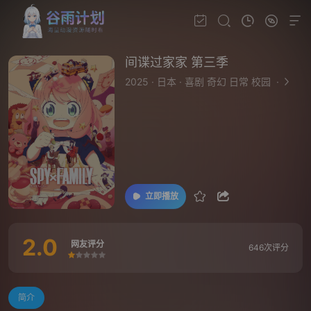
间谍过家家 第三季
2025
·
日本
·
喜剧 奇幻 日常 校园
·
立即播放
2.0
网友评分
646次评分
很差
较差
还行
推荐
力荐
简介