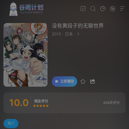
没有黄段子的无聊世界
2015
·
日本
·
立即播放
10.0
网友评分
459次评分
很差
较差
还行
推荐
力荐
简介