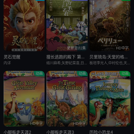
HD
更新至02集
HD中字
灵石觉醒
擅长逃跑的殿下 第二季
贝里琉岛:天堂的格尔尼卡:
内详
结川麻希,矢野妃菜喜,日野麻里,铃代纱弓,悠木碧,户谷菊之介,中村悠一,小西克幸
板垣李光人,中村伦也,天野宏郷,藤井雄太,茂木たかまさ,三上瑛士
动画
动画
动画
HD中字
HD中字
HD中字
小脚板走天涯2
小脚板走天涯3
历险小恐龙4