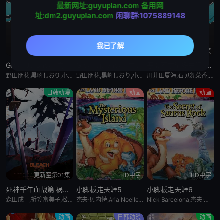
最新网址:guyuplan.com
备用网
址:dm2.guyuplan.com
闲聊群:1075889148
更新至5集
更新至5集
更新至4集
Grow Up Show :向日葵马戏团:
Grow Up Show :向日葵马戏团:
恶女不才请多关照 :雏宫蝶鼠换身传:
野田朋花,黒崎しおり,小山内怜央,安堂ななこ,楠木ともり,夏吉ゆうこ,鎌仓有那,岩桥由佳,茅野爱衣,钉宫理恵,山口祥行,関根明良,御园紬,冈本茉利,安藤紬,阿部碧音,及川隆之助,浅川暦,小田岛乃风,铃木絵理,杉浦しおり,漆山ゆうき,中岛卓也,角田雄二郎,野田航弥,中岛卓也,菊池康弘,角田雄二郎,村井美里,伊原正明
野田朋花,黒崎しおり,小山内怜央,安堂ななこ,楠木ともり,夏吉ゆうこ,鎌仓有那,岩桥由佳,茅野爱衣,钉宫理恵,山口祥行,関根明良,御园紬,冈本茉利,安藤紬,阿部碧音,及川隆之助,浅川暦,小田岛乃风,铃木絵理,杉浦しおり,漆山ゆうき,中岛卓也,角田雄二郎,野田航弥,中岛卓也,菊池康弘,角田雄二郎,村井美里,伊原正明
川井田夏海,石见舞菜香,菱川花菜,古川慎,梅原裕一郎,石川由依,水瀬いのり,中原麻衣,ニケライ・ファラナーゼ,五十嵐丽,川井田夏海,石见舞菜香,茅野爱衣,冈田幸子,小林裕介,矢野优美华,篠原侑,山田美铃,结川あさき,中山祥徳,富士渕将行,鎌仓有那,橘めい,远藤綾
日韩动漫
动画
动画
更新至第01集
HD中字
HD中字
死神千年血战篇:祸进谭:动漫
小脚板走天涯5
小脚板走天涯6
森田成一,折笠富美子,松冈由贵,安元洋贵,杉山纪彰,高木涉,伊藤健太郎,三木真一郎,雪野五月,大塚明夫,桑岛法子,樫井笙人,小野坂昌也,置鲇龙太郎,杉田智和,朴璐美,立木文彦,石川英郎,速水奖,高木礼子,长嶝高士,石冢小夜里,稻田彻,诹访部顺一,清都亚里沙,丰口惠美,市来光弘,菅生隆之,梅原裕一郎,武内骏辅,小山刚志
杰夫·贝内特,Aria Noelle Curzon,托马斯·戴克,米丽亚姆·福林,乔恩·因戈尔,Bradon La Croix
Nick Barcelona,杰夫·贝内特,南茜·卡特莱特,艾莉娅·诺埃尔·柯曾,托马斯·戴克,米丽亚姆·福林
动画
日韩动漫
动画