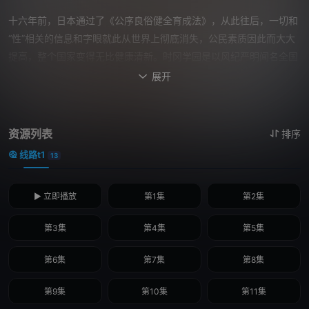
十六年前，日本通过了《公序良俗健全育成法》，从此往后，一切和
“性”相关的信息和字眼就此从世界上彻底消失，公民素质因此而大大
提高，整个国家变得无比健康清新。时冈学园是以风纪严明闻名全国
的名校，而平凡的高中生奥间狸吉（小林裕介 配音）即将在这里展开
展开

全新的校园生活。一场意外 令狸吉被卷入了一个名为“SOX”的邪恶恐
怖组织的阴谋之中，组织中为首的华城绫女（石上静香 配音）竟然是
时冈学园学生会的副会长！外表稚嫩，内心老成的早乙女乙女（新井
资源列表
排序
里美 配音），有着同可爱外貌极不相称的腹黑本质的鬼头鼓修理（堀
线路t1
13
江由衣 配音），在这些“恐怖分子”们的围绕之下，狸吉的生活会发生
怎样翻天覆地的变化呢？
▶️ 立即播放
第1集
第2集
第3集
第4集
第5集
第6集
第7集
第8集
第9集
第10集
第11集