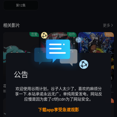
第12集
相关影片
更多
恋爱
动作
科幻
公告
更新至4集
已完结
已完结
花织即使是转生也想打架
缎带骑士
人造人009 涅墨西斯
欢迎使用谷雨计划，谷子人太少了，喜欢的麻烦分
新垣樽助,福山润,関根明良,星希成奏,上田瞳,徳井青空,稗田寧々,高桥李依,五十嵐裕美,伊藤彩沙,日笠阳子,内田真礼,古木のぞみ,大井麻利衣,福嶋晴菜,水森ちこ,后藤彩佐,华成结,春海百乃,铃木日菜,原凉歌,海野水玉,大塚明夫,真野恭辅,神谷浩史,斎藤千和,古木のぞみ,大井麻利衣,浅见香月,原凉歌,柳晃平
门仓早彩,小林星兰,内山昂辉,新谷真弓
梶裕贵,皆川纯子,宫野真守,早见沙织,杉田智和,安元洋贵,鹿糠光明,利根健太朗,林勇,山路和弘,中村悠一,日高里菜,细谷佳正,神谷浩史,井上喜久子,稻田彻,若山诗音,内田真礼,佐仓绫音,奈良彻,下野纮
享一下.本站承诺永远无广，单纯用爱发电，网站反
应慢是因为套了cf的cdn为了网站安全。
原创
原创
奇幻
下载app享受急速观影