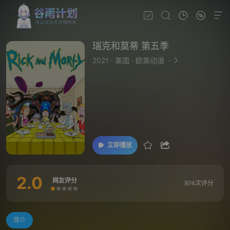
瑞克和莫蒂 第五季
2021
·
美国
·
欧美动漫
·
立即播放
2.0
网友评分
974次评分
很差
较差
还行
推荐
力荐
简介