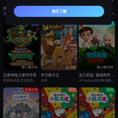
第52集完结
全10集
第15集完结
拜斯:格雷夫
乡巴佬希尔一家的幸福生活 第十五季
惊天逆转 第二季
该剧专为婴幼儿和学龄前儿童设计，结合了儿童睡眠科学研究。它采用极其柔和的色彩、慢节奏的3D动画和舒缓的音乐，属
暂无
Bronwen Morgan,胖雪人
喜剧
欧美动漫
喜剧
第12集完结
全52集
第23集完结
忍者神龟之都市传奇
辛巴狮子王
宝贝老板: 重围商界 第二季
布雷迪·诺恩,尼古拉斯·坎图,迈克·艾贝,小肖恩·布朗,阿尤·艾德维利
内详
JP Karliak,皮尔斯·加格农,凯文·迈克尔·理查德森,Alex Cazares
欧美动漫
剧情
剧情