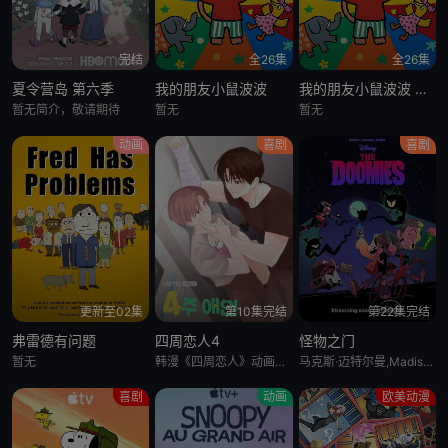
完结
全26集
全26集
夏令营岛 第六季
我的朋友小鼠波波
我的朋友小鼠波波 英语版
暂无简介，敬请期待
暂无
暂无
动画
喜剧
喜剧
更新至02集
第10集完结
第22集完结
弗雷德有问题
四周恋人4
怪物之门
暂无
韩漫《四周恋人》动画化决定！
马克斯·迈特尔曼,Madison Calderon,Noel Gibson,乔恩·贝利,泽赫拉·法扎勒
喜剧
动画
欧美动漫