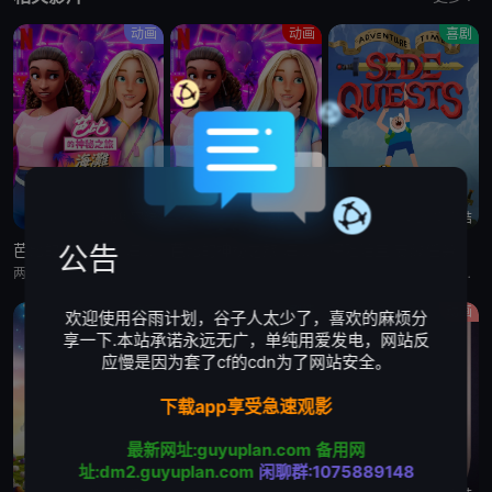
动画
动画
喜剧
第6集完结
第6集完结
第20集完结
公告
芭比的神秘之旅:海滩探案集 英语版
芭比的神秘之旅:海滩探案集
探险活宝:支线任务
两位好姐妹将播客转为悬疑推理节目，在海滩嘉年华追查连环失窃谜案的冒险经历
两位好姐妹将播客转为悬疑推理节目，在海滩嘉年华追查连环失窃谜案的冒险经历
萨沙·奈特,约翰·迪·马吉欧,汤姆·肯尼,海登·瓦尔希,奥利维亚·奥尔森,杨泫贞
动画
剧情
动画
欢迎使用谷雨计划，谷子人太少了，喜欢的麻烦分
享一下.本站承诺永远无广，单纯用爱发电，网站反
应慢是因为套了cf的cdn为了网站安全。
下载app享受急速观影
最新网址:guyuplan.com
备用网
址:dm2.guyuplan.com
闲聊群:1075889148