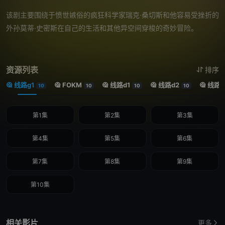
该剧主要围绕于愤世嫉俗的疯狂科学家瑞克·桑切斯和他容易受挫折的
外孙莫蒂·史密斯在自己的生活和其他异空间穿梭的奇妙冒险。
资源列表
排序
线路g1
FOKM
线路d1
线路d2
线路h
10
10
10
10
第1集
第2集
第3集
第4集
第5集
第6集
第7集
第8集
第9集
第10集
相关影片
更多