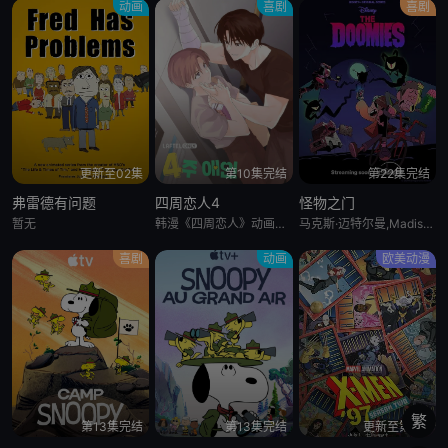
动画
喜剧
喜剧
更新至02集
第10集完结
第22集完结
弗雷德有问题
四周恋人4
怪物之门
暂无
韩漫《四周恋人》动画化决定！
马克斯·迈特尔曼,Madison Calderon,Noel Gibson,乔恩·贝利,泽赫拉·法扎勒
喜剧
动画
欧美动漫
繁
第13集完结
第13集完结
更新至第6集