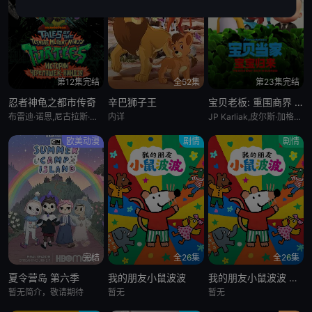
第12集完结
全52集
第23集完结
忍者神龟之都市传奇
辛巴狮子王
宝贝老板: 重围商界 第二季
布雷迪·诺恩,尼古拉斯·坎图,迈克·艾贝,小肖恩·布朗,阿尤·艾德维利
内详
JP Karliak,皮尔斯·加格农,凯文·迈克尔·理查德森,Alex Cazares
欧美动漫
剧情
剧情
完结
全26集
全26集
夏令营岛 第六季
我的朋友小鼠波波
我的朋友小鼠波波 英语版
暂无简介，敬请期待
暂无
暂无