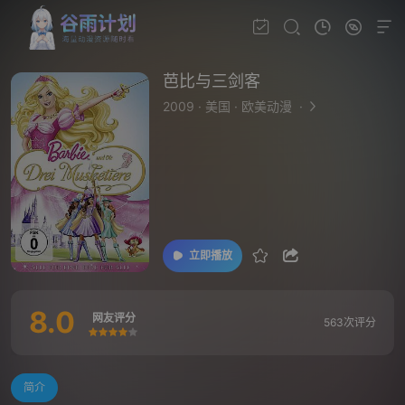
芭比与三剑客
2009
·
美国
·
欧美动漫
·
立即播放
8.0
网友评分
563次评分
很差
较差
还行
推荐
力荐
简介