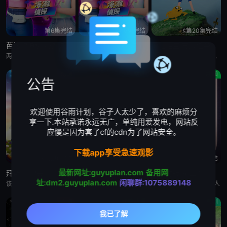
第6集完结
第6集完结
第20集完结
芭比的神秘之旅:海滩探案集 英语版
芭比的神秘之旅:海滩探案集
探险活宝:支线任务
两位好姐妹将播客转为悬疑推理节目，在海滩嘉年华追查连环失窃谜案的冒险经历
两位好姐妹将播客转为悬疑推理节目，在海滩嘉年华追查连环失窃谜案的冒险经历
萨沙·奈特,约翰·迪·马吉欧,汤姆·肯尼,海登·瓦尔希,奥利维亚·奥尔森,杨泫贞
动画
剧情
动画
公告
欢迎使用谷雨计划，谷子人太少了，喜欢的麻烦分
享一下.本站承诺永远无广，单纯用爱发电，网站反
应慢是因为套了cf的cdn为了网站安全。
下载app享受急速观影
第52集完结
全10集
第15集完结
最新网址:guyuplan.com
备用网
拜斯:格雷夫
乡巴佬希尔一家的幸福生活 第十五季
惊天逆转 第二季
址:dm2.guyuplan.com
闲聊群:1075889148
该剧专为婴幼儿和学龄前儿童设计，结合了儿童睡眠科学研究。它采用极其柔和的色彩、慢节奏的3D动画和舒缓的音乐，属
暂无
Bronwen Morgan,胖雪人
喜剧
欧美动漫
喜剧