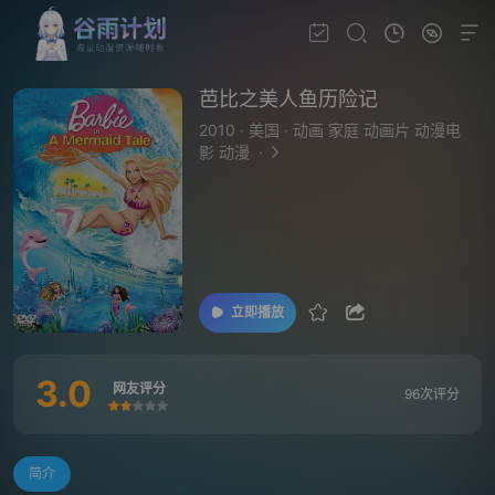
芭比之美人鱼历险记
2010
·
美国
·
动画 家庭 动画片 动漫电
影 动漫
·
立即播放
3.0
网友评分
96次评分
很差
较差
还行
推荐
力荐
简介