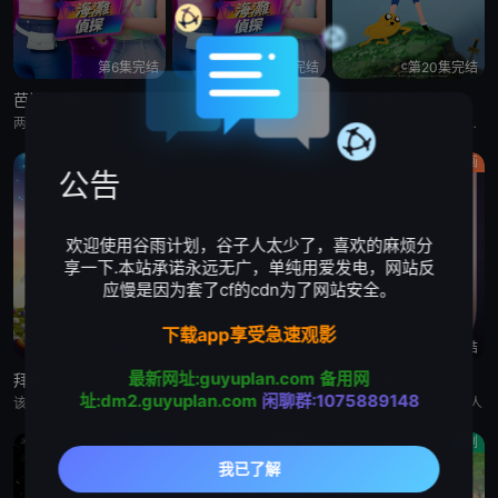
第6集完结
第6集完结
第20集完结
芭比的神秘之旅:海滩探案集 英语版
芭比的神秘之旅:海滩探案集
探险活宝:支线任务
两位好姐妹将播客转为悬疑推理节目，在海滩嘉年华追查连环失窃谜案的冒险经历
两位好姐妹将播客转为悬疑推理节目，在海滩嘉年华追查连环失窃谜案的冒险经历
萨沙·奈特,约翰·迪·马吉欧,汤姆·肯尼,海登·瓦尔希,奥利维亚·奥尔森,杨泫贞
动画
剧情
动画
公告
欢迎使用谷雨计划，谷子人太少了，喜欢的麻烦分
享一下.本站承诺永远无广，单纯用爱发电，网站反
应慢是因为套了cf的cdn为了网站安全。
下载app享受急速观影
第52集完结
全10集
第15集完结
最新网址:guyuplan.com
备用网
拜斯:格雷夫
乡巴佬希尔一家的幸福生活 第十五季
惊天逆转 第二季
址:dm2.guyuplan.com
闲聊群:1075889148
该剧专为婴幼儿和学龄前儿童设计，结合了儿童睡眠科学研究。它采用极其柔和的色彩、慢节奏的3D动画和舒缓的音乐，属
暂无
Bronwen Morgan,胖雪人
喜剧
欧美动漫
喜剧