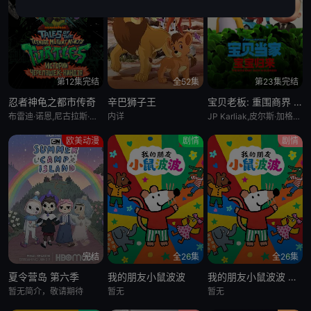
第12集完结
全52集
第23集完结
忍者神龟之都市传奇
辛巴狮子王
宝贝老板: 重围商界 第二季
布雷迪·诺恩,尼古拉斯·坎图,迈克·艾贝,小肖恩·布朗,阿尤·艾德维利
内详
JP Karliak,皮尔斯·加格农,凯文·迈克尔·理查德森,Alex Cazares
欧美动漫
剧情
剧情
完结
全26集
全26集
夏令营岛 第六季
我的朋友小鼠波波
我的朋友小鼠波波 英语版
暂无简介，敬请期待
暂无
暂无