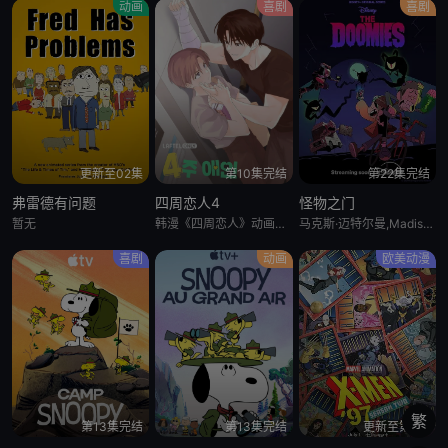
动画
喜剧
喜剧
更新至02集
第10集完结
第22集完结
弗雷德有问题
四周恋人4
怪物之门
暂无
韩漫《四周恋人》动画化决定！
马克斯·迈特尔曼,Madison Calderon,Noel Gibson,乔恩·贝利,泽赫拉·法扎勒
喜剧
动画
欧美动漫
繁
第13集完结
第13集完结
更新至第6集